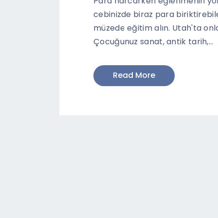
Para harcarken eğlenmenin yol
cebinizde biraz para biriktirebil
müzede eğitim alın. Utah'ta on
Çocuğunuz sanat, antik tarih,…
Read More