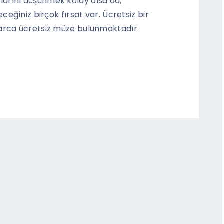
larını düşünmek kolay olsa da,
eceğiniz birçok fırsat var. Ücretsiz bir
larca ücretsiz müze bulunmaktadır.