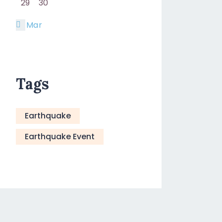
29
30
« Mar
Tags
Earthquake
Earthquake Event