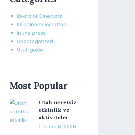
Board of Directors​
Ilk gelenler icin Utah
in the press
Uncategorized
Utah guide
Most Popular
Utah ucretsiz
etkinlik ve
aktiviteler
June 8, 2026